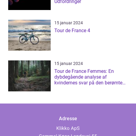
Udfordringer
15 januar 2024
Tour de France 4
15 januar 2024
Tour de France Femmes: En
dybdegående analyse af
kvindernes svar på den berømte
cykelløb
Adresse