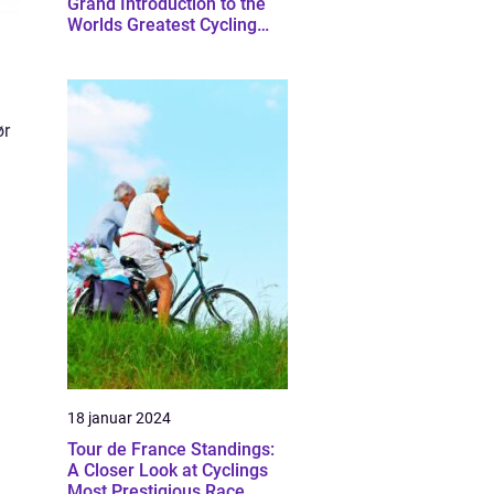
Grand Introduction to the
Worlds Greatest Cycling
Race
ør
18 januar 2024
Tour de France Standings:
A Closer Look at Cyclings
Most Prestigious Race