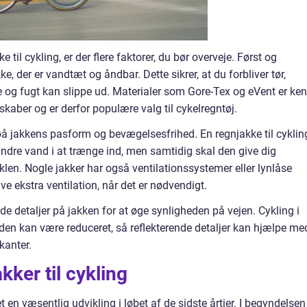
 til cykling, er der flere faktorer, du bør overveje. Først og
ke, der er vandtæt og åndbar. Dette sikrer, at du forbliver tør,
og fugt kan slippe ud. Materialer som Gore-Tex og eVent er ken
kaber og er derfor populære valg til cykelregntøj.
jakkens pasform og bevægelsesfrihed. En regnjakke til cyklin
indre vand i at trænge ind, men samtidig skal den give dig
klen. Nogle jakker har også ventilationssystemer eller lynlåse
e ekstra ventilation, når det er nødvendigt.
nde detaljer på jakken for at øge synligheden på vejen. Cykling i
eden kan være reduceret, så reflekterende detaljer kan hjælpe me
kanter.
kker til cykling
en væsentlig udvikling i løbet af de sidste årtier. I begyndelsen