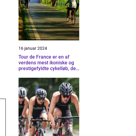
16 januar 2024
Tour de France er en af
verdens mest ikoniske og
prestigefyldte cykelløb, der
tiltrækker tusindvis af
tilskuere og
cykelentusiaster fra hele
verden hvert år