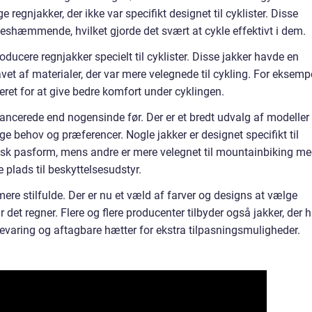
 regnjakker, der ikke var specifikt designet til cyklister. Disse
seshæmmende, hvilket gjorde det svært at cykle effektivt i dem.
ducere regnjakker specielt til cyklister. Disse jakker havde en
t af materialer, der var mere velegnede til cykling. For eksemp
eret for at give bedre komfort under cyklingen.
avancerede end nogensinde før. Der er et bredt udvalg af modeller
ige behov og præferencer. Nogle jakker er designet specifikt til
sk pasform, mens andre er mere velegnet til mountainbiking m
plads til beskyttelsesudstyr.
mere stilfulde. Der er nu et væld af farver og designs at vælge
år det regner. Flere og flere producenter tilbyder også jakker, der h
evaring og aftagbare hætter for ekstra tilpasningsmuligheder.