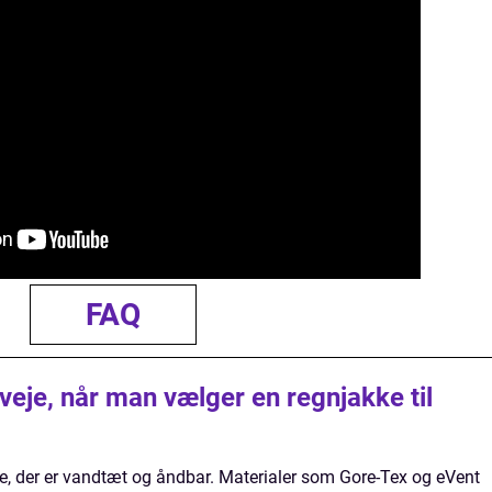
FAQ
rveje, når man vælger en regnjakke til
ke, der er vandtæt og åndbar. Materialer som Gore-Tex og eVent