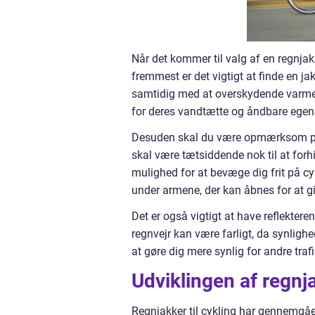
Når det kommer til valg af en regnjakke
fremmest er det vigtigt at finde en jak
samtidig med at overskydende varme 
for deres vandtætte og åndbare egens
Desuden skal du være opmærksom på 
skal være tætsiddende nok til at forh
mulighed for at bevæge dig frit på cy
under armene, der kan åbnes for at giv
Det er også vigtigt at have reflektere
regnvejr kan være farligt, da synligh
at gøre dig mere synlig for andre trafi
Udviklingen af regnja
Regnjakker til cykling har gennemgået 