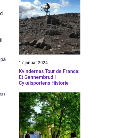
ed
il
 på
17 januar 2024
Kvindernes Tour de France:
Et Gennembrud i
Cykelsportens Historie
den