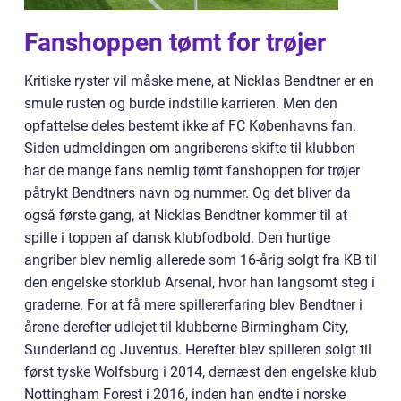
Fanshoppen tømt for trøjer
Kritiske ryster vil måske mene, at Nicklas Bendtner er en
smule rusten og burde indstille karrieren. Men den
opfattelse deles bestemt ikke af FC Københavns fan.
Siden udmeldingen om angriberens skifte til klubben
har de mange fans nemlig tømt fanshoppen for trøjer
påtrykt Bendtners navn og nummer. Og det bliver da
også første gang, at Nicklas Bendtner kommer til at
spille i toppen af dansk klubfodbold. Den hurtige
angriber blev nemlig allerede som 16-årig solgt fra KB til
den engelske storklub Arsenal, hvor han langsomt steg i
graderne. For at få mere spillererfaring blev Bendtner i
årene derefter udlejet til klubberne Birmingham City,
Sunderland og Juventus. Herefter blev spilleren solgt til
først tyske Wolfsburg i 2014, dernæst den engelske klub
Nottingham Forest i 2016, inden han endte i norske