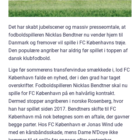
Det har skabt jubelscener og massiv presseomtale, at
fodboldspilleren Nicklas Bendtner nu vender hjem til
Danmark og fremover vil spille i FC Københavns trøje.
Den populære angriber har aldrig før spillet i toppen af
dansk klubfodbold.
Lige før sommerens transfervindue smækkede i, lod FC
København falde en nyhed, der i den grad har taget
overskrifter. Fodboldspilleren Nicklas Bendtner skal nu
spille for FC København på en halvårlig kontrakt.
Dermed stopper angriberen i norske Rosenberg, hvor
han har spillet siden 2017. Bendtners skifte til FC
København må nok betegnes som en aftale, der gavner
begge parter. Hos FC København er Jonas Wind ude
med en kårsbåndsskade, mens Dame N’Doye ikke