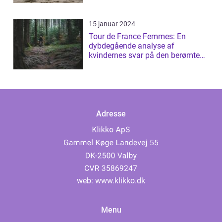
15 januar 2024
Tour de France Femmes: En
dybdegående analyse af
kvindernes svar på den berømte
cykelløb
Adresse
web:
www.klikko.dk
Menu