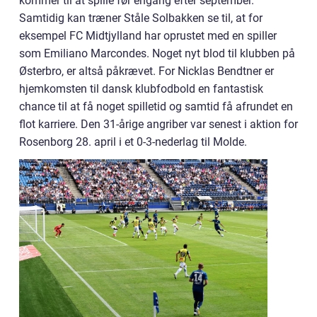
kommer til at spille før engang efter september.
Samtidig kan træner Ståle Solbakken se til, at for
eksempel FC Midtjylland har oprustet med en spiller
som Emiliano Marcondes. Noget nyt blod til klubben på
Østerbro, er altså påkrævet. For Nicklas Bendtner er
hjemkomsten til dansk klubfodbold en fantastisk
chance til at få noget spilletid og samtid få afrundet en
flot karriere. Den 31-årige angriber var senest i aktion for
Rosenborg 28. april i et 0-3-nederlag til Molde.