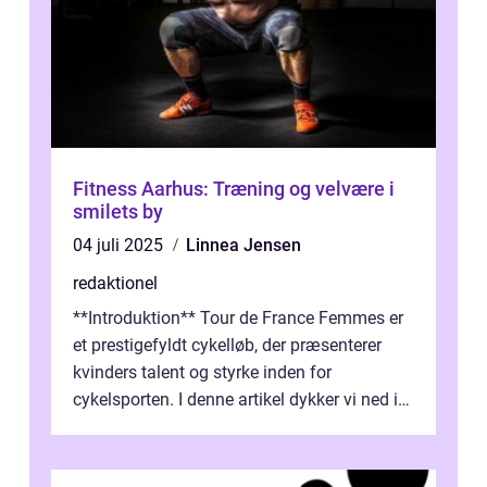
Fitness Aarhus: Træning og velvære i
smilets by
04 juli 2025
Linnea Jensen
redaktionel
**Introduktion** Tour de France Femmes er
et prestigefyldt cykelløb, der præsenterer
kvinders talent og styrke inden for
cykelsporten. I denne artikel dykker vi ned i
historien og udviklingen af dette...