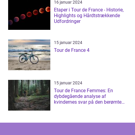
16 januar 2024
Etaper i Tour de France - Historie,
Highlights og Hårdtstrækkende
Udfordringer
15 januar 2024
Tour de France 4
15 januar 2024
Tour de France Femmes: En
dybdegående analyse af
kvindernes svar på den berømte
cykelløb