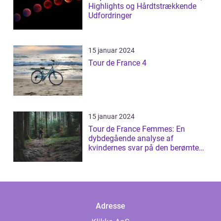
Highlights og Hårdtstrækkende
Udfordringer
15 januar 2024
Tour de France 4
15 januar 2024
Tour de France Femmes: En
dybdegående analyse af
kvindernes svar på den berømte
cykelløb
Adresse