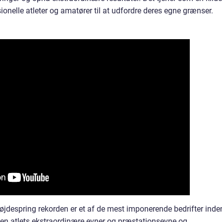
ionelle atleter og amatører til at udfordre deres egne grænser.
højdespring rekorden er et af de mest imponerende bedrifter inde
r en atlets ekstraordinære evner og præstationsevne og