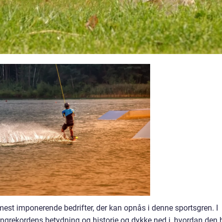
mest imponerende bedrifter, der kan opnås i denne sportsgren. I
ringrekordens betydning og historie og dykke ned i, hvordan den 