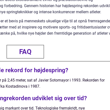
 og forbedring. Gennem historien har højdespring rekorden udvikl
nye springteknikker og intense konkurrencer mellem atleter.
r et bevis på menneskets ukuelige vilje til at opnå fremragende
tter med at inspirere og motivere sports- og fritidsentusiaster o
ænke på, hvilke nye højder den fremtidige generation af atleter v
FAQ
e rekord for højdespring?
r på 2,45 meter, sat af Javier Sotomayor i 1993. Rekorden for
efka Kostadinova i 1987.
ngrekorden udviklet sig over tid?
ig markant over tid. Teknologiske fremskridt, nye