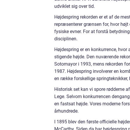
udviklet sig over tid.
Højdespring rekorden er et af de mest
repræsenterer grænsen for, hvor højt 
fysiske evner. For at forstå betydning
disciplinen.
Højdespring er en konkurrence, hvor at
stigende højde. Den nuværende rekord 
Sotomayor i 1993, mens rekorden for 
1987. Højdespring involverer en kombi
en række forskellige springteknikker, 
Historisk set kan vi spore rødderne a
Lege. Selvom konkurrencen dengang v
en fastsat højde. Vores moderne forstå
århundrede.
I 1895 blev den første officielle højd
McCarthy. Siden da har højdespring 