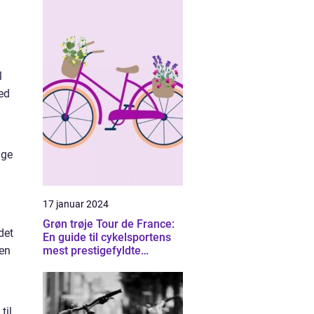
l
ed
ige
17 januar 2024
Grøn trøje Tour de France:
det
En guide til cykelsportens
mest prestigefyldte
 en
pointtrøje
til