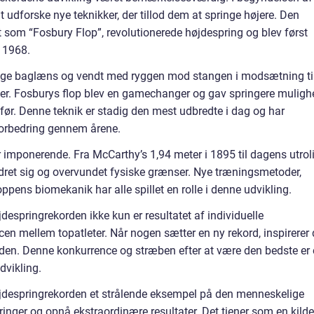
t udforske nye teknikker, der tillod dem at springe højere. Den
t som “Fosbury Flop”, revolutionerede højdespring og blev først
 1968.
inge baglæns og vendt med ryggen mod stangen i modsætning ti
ikker. Fosburys flop blev en gamechanger og gav springere muligh
før. Denne teknik er stadig den mest udbredte i dag og har
 forbedring gennem årene.
 imponerende. Fra McCarthy’s 1,94 meter i 1895 til dagens utrol
edret sig og overvundet fysiske grænser. Nye træningsmetoder,
ppens biomekanik har alle spillet en rolle i denne udvikling.
despringrekorden ikke kun er resultatet af individuelle
en mellem topatleter. Når nogen sætter en ny rekord, inspirerer 
slå den. Denne konkurrence og stræben efter at være den bedste er
dvikling.
 højdespringrekorden et strålende eksempel på den menneskelige
inger og opnå ekstraordinære resultater. Det tjener som en kilde 