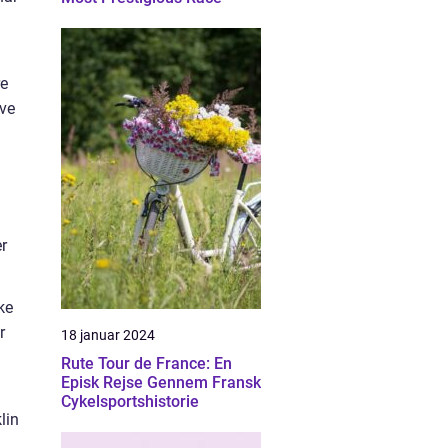
re
lve
er
ke
r
18 januar 2024
Rute Tour de France: En
Episk Rejse Gennem Fransk
Cykelsportshistorie
lin