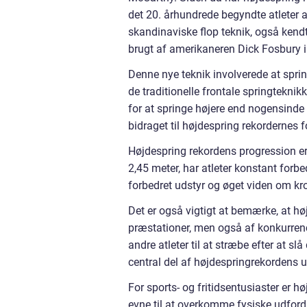
det 20. århundrede begyndte atleter a
skandinaviske flop teknik, også kend
brugt af amerikaneren Dick Fosbury i
Denne nye teknik involverede at spr
de traditionelle frontale springtekn
for at springe højere end nogensinde 
bidraget til højdespring rekordernes
Højdespring rekordens progression er
2,45 meter, har atleter konstant forb
forbedret udstyr og øget viden om kro
Det er også vigtigt at bemærke, at høj
præstationer, men også af konkurrenc
andre atleter til at stræbe efter at 
central del af højdespringrekordens u
For sports- og fritidsentusiaster er
evne til at overkomme fysiske udfordr