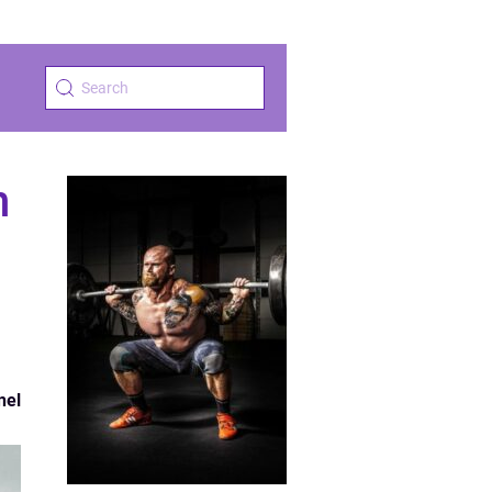
n
nel