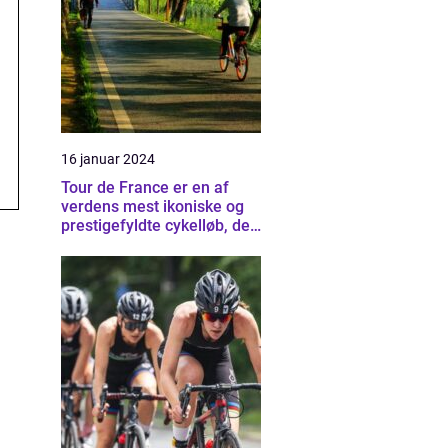
16 januar 2024
Tour de France er en af
verdens mest ikoniske og
prestigefyldte cykelløb, der
tiltrækker tusindvis af
tilskuere og
cykelentusiaster fra hele
verden hvert år