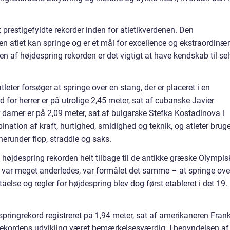
 prestigefyldte rekorder inden for atletikverdenen. Den
en atlet kan springe og er et mål for excellence og ekstraordinæ
en af højdespring rekorden er det vigtigt at have kendskab til se
leter forsøger at springe over en stang, der er placeret i en
for herrer er på utrolige 2,45 meter, sat af cubanske Javier
damer er på 2,09 meter, sat af bulgarske Stefka Kostadinova i
nation af kraft, hurtighed, smidighed og teknik, og atleter brug
herunder flop, straddle og saks.
f højdespring rekorden helt tilbage til de antikke græske Olympis
ar meget anderledes, var formålet det samme – at springe ove
else og regler for højdespring blev dog først etableret i det 19.
espringrekord registreret på 1,94 meter, sat af amerikaneren Frank
rekordens udvikling været bemærkelsesværdig. I begyndelsen af