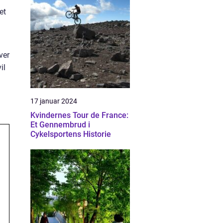
et
ver
il
17 januar 2024
Kvindernes Tour de France:
Et Gennembrud i
Cykelsportens Historie