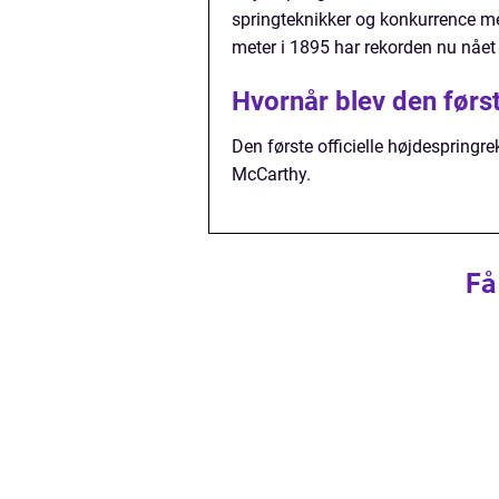
springteknikker og konkurrence mel
meter i 1895 har rekorden nu nået
Hvornår blev den førs
Den første officielle højdespringre
McCarthy.
Få