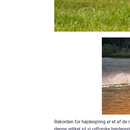
Rekorden for højdespring er et af de 
denne artikel vil vi udforske højdesp