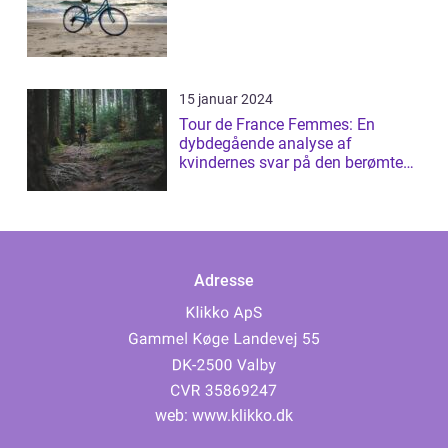
15 januar 2024
Tour de France Femmes: En
dybdegående analyse af
kvindernes svar på den berømte
cykelløb
Adresse
web:
www.klikko.dk