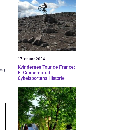
17 januar 2024
Kvindernes Tour de France:
 og
Et Gennembrud i
Cykelsportens Historie