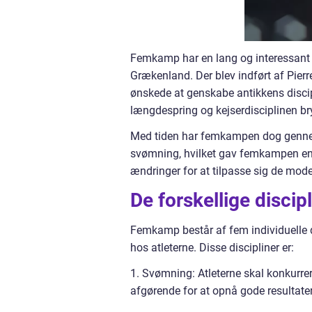
Femkamp har en lang og interessant hi
Grækenland. Der blev indført af Pie
ønskede at genskabe antikkens discip
længdespring og kejserdisciplinen br
Med tiden har femkampen dog gennemg
svømning, hvilket gav femkampen en me
ændringer for at tilpasse sig de mode
De forskellige disci
Femkamp består af fem individuelle di
hos atleterne. Disse discipliner er:
1. Svømning: Atleterne skal konkurre
afgørende for at opnå gode resultater