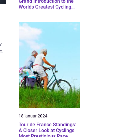
Grand Introduction to the
Worlds Greatest Cycling
Race
v
t.
18 januar 2024
Tour de France Standings:
A Closer Look at Cyclings
Most Prestigious Race