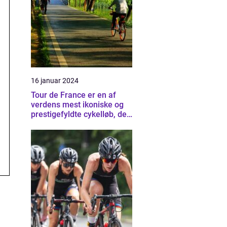
16 januar 2024
Tour de France er en af
verdens mest ikoniske og
prestigefyldte cykelløb, der
tiltrækker tusindvis af
tilskuere og
cykelentusiaster fra hele
verden hvert år