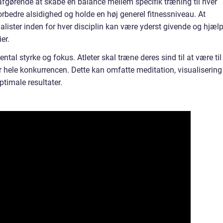
afgørende at skabe en balance mellem specifik træning til hver
forbedre alsidighed og holde en høj generel fitnessniveau. At
lister inden for hver disciplin kan være yderst givende og hjæl
er.
tal styrke og fokus. Atleter skal træne deres sind til at være til
r hele konkurrencen. Dette kan omfatte meditation, visualisering
timale resultater.