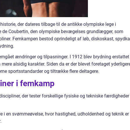
storie, der dateres tilbage til de antikke olympiske lege i
rre de Coubertin, den olympiske bevægelses grundlægger, som
liner. Femkampen bestod oprindeligt af løb, diskoskast, spydka
ydning.
ået ændringer og tilpasninger. I 1912 blev brydning erstattet
re alsidig karakter. Siden da er der blevet foretaget yderliger
rne sportsstandarder og tiltrække flere deltagere.
pliner i femkamp
scipliner, der tester forskellige fysiske og tekniske færdigheder
re i en svømmeøvelse, hvor hastighed, udholdenhed og teknik er
.