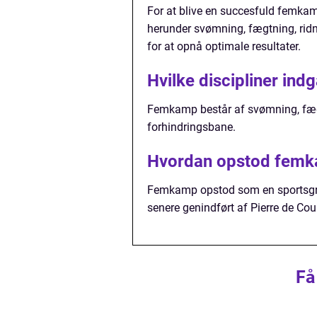
For at blive en succesfuld femkamp-
herunder svømning, fægtning, ridn
for at opnå optimale resultater.
Hvilke discipliner in
Femkamp består af svømning, fægt
forhindringsbane.
Hvordan opstod femk
Femkamp opstod som en sportsgre
senere genindført af Pierre de Co
Få