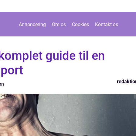
Annoncering
Om os
Cookies
Kontakt os
omplet guide til en
sport
redaktio
en