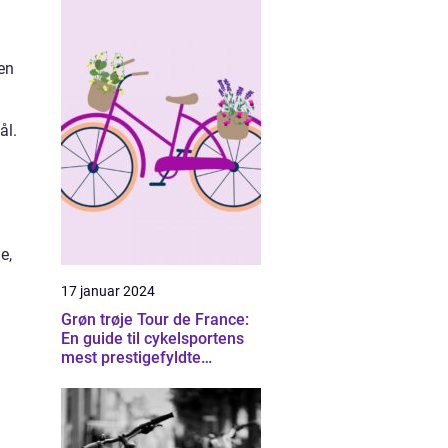
en
ål.
e,
17 januar 2024
Grøn trøje Tour de France:
En guide til cykelsportens
mest prestigefyldte
pointtrøje