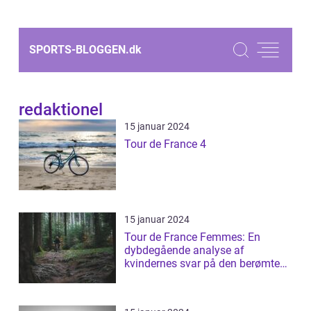
SPORTS-BLOGGEN.
dk
redaktionel
15 januar 2024
Tour de France 4
15 januar 2024
Tour de France Femmes: En
dybdegående analyse af
kvindernes svar på den berømte
cykelløb