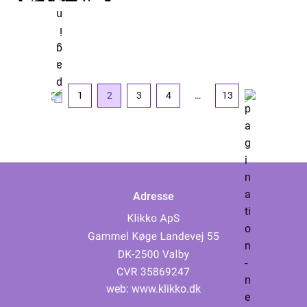
1
2
3
4
…
13
Adresse
web:
www.klikko.dk